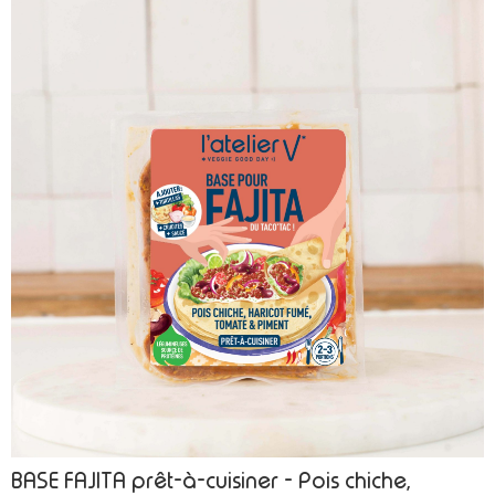
Faites revenir à la poêle dans un filet d’huile d’olive la base
"chili", puis réservez.
Étape 3 :
Faites réchauffer les pains à la poêle quelques secondes.
Étape 4 :
Découpez en petits dés le poivron, le concombre, le demi oignon
rouge et ajoutez le jus du demi citron.
Étape 5 :
Étalez dans sur chaque tortilla du houmous, les légumes et la
base "chili".
Ajoutez une belle cuillère à soupe de yaourt puis la coriandre.
Étape 6 :
Rabattez les bords du pain pour former votre fajitas.
BASE FAJITA prêt-à-cuisiner - Pois chiche,