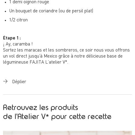
1 demi oignon rouge
Un bouquet de coriandre (ou de persil plat)
1/2 citron
Étape 1 :
¡ Ay, caramba !
Sortez les maracas et les sombreros, ce soir nous vous offrons
un vol direct jusqu’à Mexico grâce à notre délicieuse base de
légumineuse FAJITA L’atelier V*.
Au menu de votre séjour : pois chiche, tomate, haricot rouge
fumé et piment, poivron, oignon rouge et crudités de saison
Déplier
concombre, sans oublier du houmous (toujours !) ainsi qu’une
sauce au yaourt et de la coriandre fraîche pour servir.
Le plus dur sera de repartir ! 🌞
Retrouvez les produits
de l'Atelier V* pour cette recette
👉 La recette qui fera décoller les papilles :
Étape 2 :