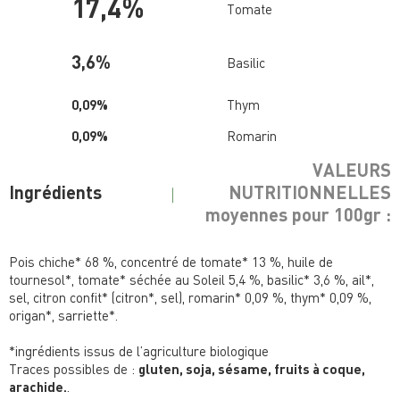
17,4%
Tomate
3,6%
Basilic
0,09%
Thym
0,09%
Romarin
VALEURS
Ingrédients
NUTRITIONNELLES
moyennes pour 100gr :
Pois chiche* 68 %, concentré de tomate* 13 %, huile de
Energie
823kJ / 197 kcal
tournesol*, tomate* séchée au Soleil 5,4 %, basilic* 3,6 %, ail*,
Matières grasses
9,7 g
sel, citron confit* (citron*, sel), romarin* 0,09 %, thym* 0,09 %,
dont acides gras saturés
0,94 g
origan*, sarriette*.
Glucides
16 g
dont sucres
4 g
*ingrédients issus de l’agriculture biologique
Fibres alimentaires
7,6 g
Traces possibles de :
Protéines
gluten, soja, sésame, fruits à coque,
7,2 g
arachide.
Sel
.
1,0 g