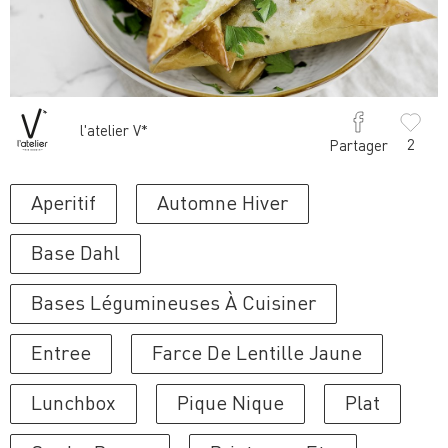
l'atelier V*
2
Partager
Aperitif
Automne Hiver
Base Dahl
Bases Légumineuses À Cuisiner
Entree
Farce De Lentille Jaune
Lunchbox
Pique Nique
Plat