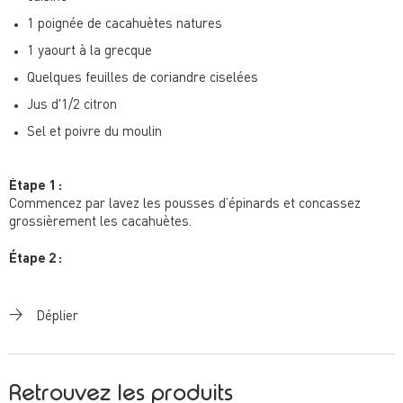
1 poignée de cacahuètes natures
1 yaourt à la grecque
Quelques feuilles de coriandre ciselées
Jus d'1/2 citron
Sel et poivre du moulin
Étape 1 :
Commencez par lavez les pousses d’épinards et concassez
grossièrement les cacahuètes.
Étape 2 :
Dans une grande poêle, faites chauffer à feu moyen 2 cuillères à
soupe d’huile d’olive avant d’y faire cuire légèrement les
épinards.
Déplier
Étape 3 :
Une fois réduit, ajoutez la base "dahl", les cacahuètes petit à
petit et laissez dorer. Réservez.
Retrouvez les produits