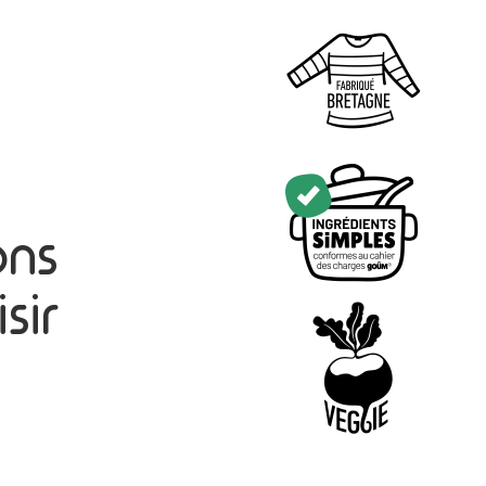
ons
sir