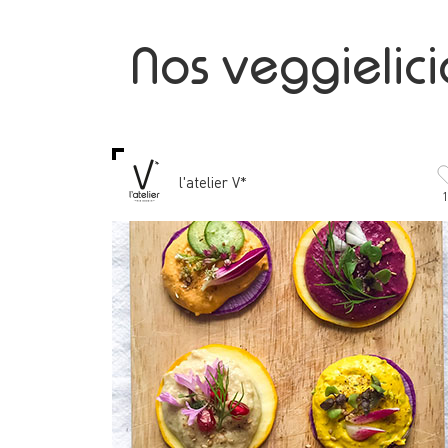
Nos veggielic
l'atelier V*
1