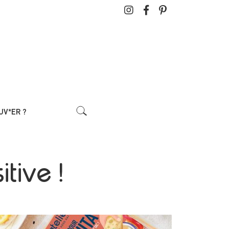
UV*ER ?
tive !