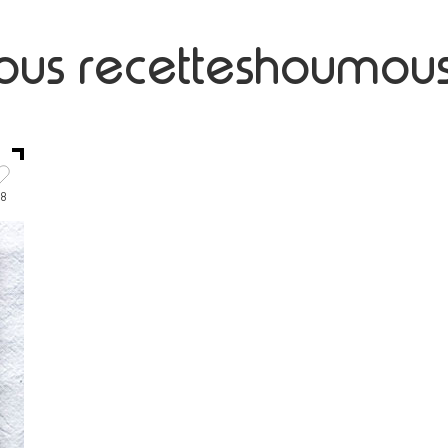
ious recetteshoumous
8