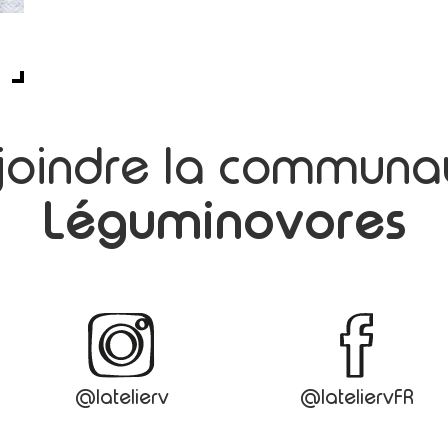
S
joindre la communa
Léguminovores
@latelierv
@lateliervFR