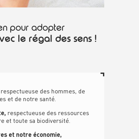
ien pour adopter
vec le régal des sens !
,
respectueuse des hommes, de
es et de notre santé
.
te,
respectueuse des ressource
s
re
et toute sa biodiversité.
res et notre économie,