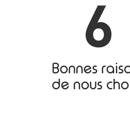
6
Bonnes rais
de nous choi