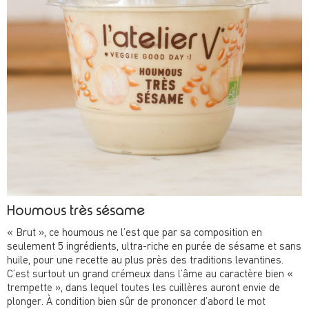
tartines de pain et autres bâtonnets de légumes de l’apéro !
Si vous êtes chauds pour faire la recette ...elle est à déguster
avec des crackers, du pain frais ou des légumes !
Houmous très sésame
« Brut », ce houmous ne l’est que par sa composition en
seulement 5 ingrédients, ultra-riche en purée de sésame et sans
huile, pour une recette au plus près des traditions levantines.
C’est surtout un grand crémeux dans l’âme au caractère bien «
trempette », dans lequel toutes les cuillères auront envie de
plonger. À condition bien sûr de prononcer d’abord le mot