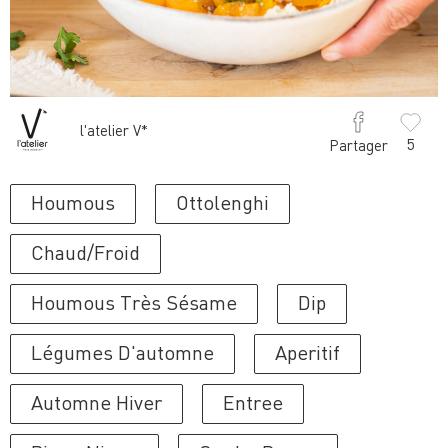
l'atelier V*
5
Partager
Houmous
Ottolenghi
Chaud/froid
Houmous Très Sésame
Dip
Légumes D'automne
Aperitif
Automne Hiver
Entree