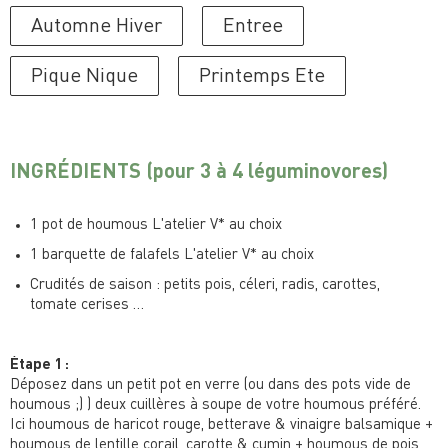
Automne Hiver
Entree
Pique Nique
Printemps Ete
INGRÉDIENTS
(pour 3 à 4 léguminovores)
1 pot de houmous L'atelier V* au choix
1 barquette de falafels L'atelier V* au choix
Crudités de saison : petits pois, céleri, radis, carottes,
tomate cerises …
Étape 1 :
Déposez dans un petit pot en verre (ou dans des pots vide de
houmous ;) ) deux cuillères à soupe de votre houmous préféré.
Ici houmous de haricot rouge, betterave & vinaigre balsamique +
houmous de lentille corail, carotte & cumin + houmous de pois