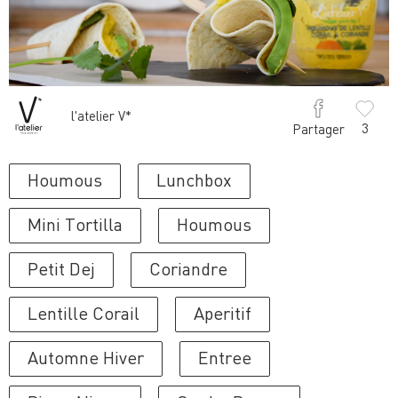
l'atelier V*
3
Partager
Houmous
Lunchbox
Mini Tortilla
Houmous
Petit Dej
Coriandre
Lentille Corail
Aperitif
Automne Hiver
Entree